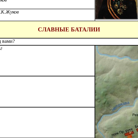
Г.К.Жуков
СЛАВНЫЕ БАТАЛИИ
д вами?
г