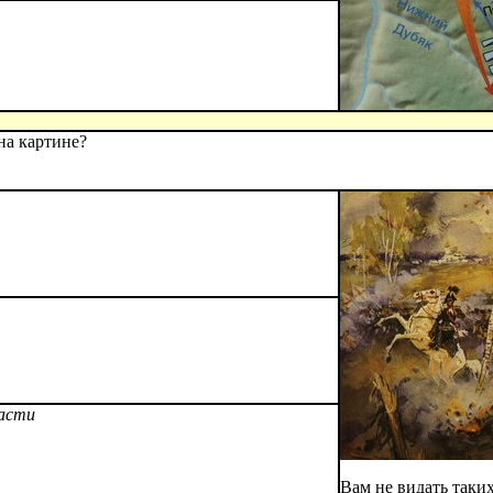
на картине?
асти
Вам не видать таки