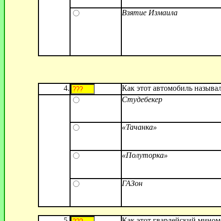
Взятие Измаила
4.
Как этот автомобиль называ
Студебекер
«Тачанка»
«Полуторка»
ГАЗон
5.
Как этот гвардейский мином