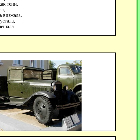
ак тени,
ел,
ь визжала,
устала,
мешала