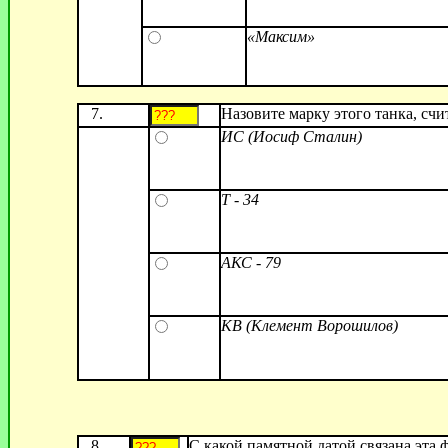
«Максим»
7.
Назовите марку этого танка, с
ИС (Иосиф Сталин)
Т - 34
АКС - 79
КВ (Клемент Ворошилов)
8.
С какой памятной датой связана эта