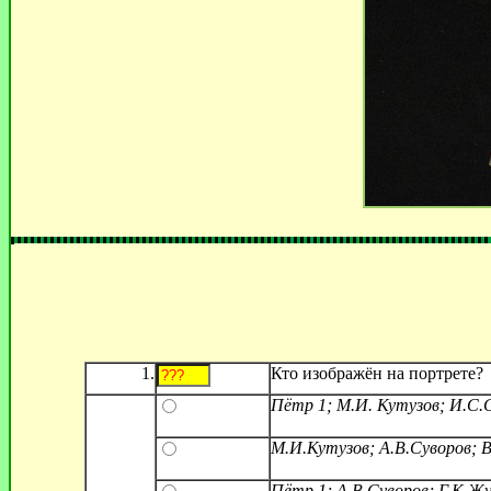
1.
Кто изображён на портрете?
Пётр 1; М.И. Кутузов; И.С.
М.И.Кутузов; А.В.Суворов; 
Пётр 1; А.В.Суворов; Г.К.Жу