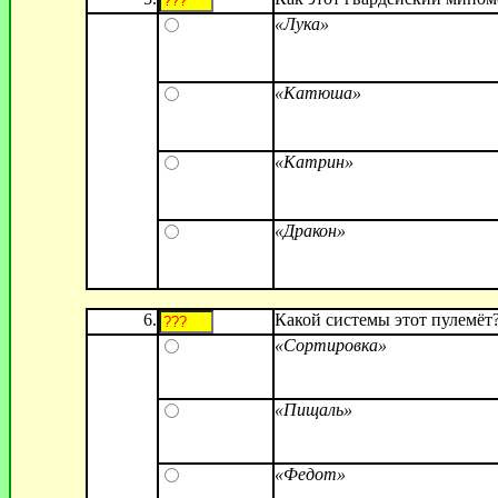
«Лука»
«Катюша»
«Катрин»
«Дракон»
6.
Какой системы этот пулемёт
«Сортировка»
«Пищаль»
«Федот»