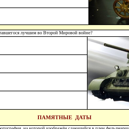
читавшегося лучшим во Второй Мировой войне?
ПАМЯТНЫЕ ДАТЫ
 фотография, на которой изображён сдающийся в плен фельдмарш