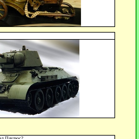
ал Паулюс?