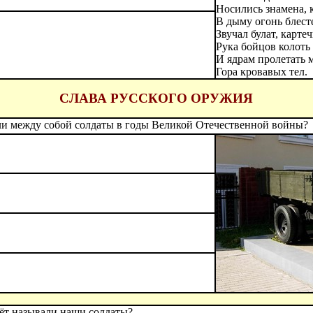
Носились знамена, к
В дыму огонь блест
Звучал булат, картеч
Рука бойцов колоть 
И ядрам пролетать 
Гора кровавых тел.
СЛАВА РУССКОГО ОРУЖИЯ
ли между собой солдаты в годы Великой Отечественной войны?
ёт называли наши солдаты?