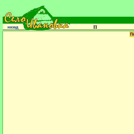
П
назад
П