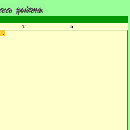
Т
Ь
Г.