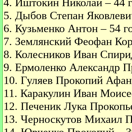
4. Иштокин Николай – 44 г
5. Дыбов Степан Яковлевич
6. Кузьменко Антон – 54 го
7. Землянский Феофан Кор
8. Колесников Иван Спирид
9. Ермоленко Александр Пр
10. Гуляев Прокопий Афана
11. Каракулин Иван Моисее
12. Печеник Лука Прокопье
13. Черноскутов Михаил П
14. Юрченко Прокопий – 39