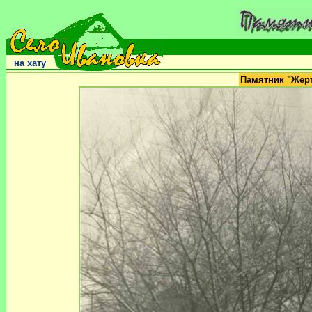
на хату
Памятник "Жер