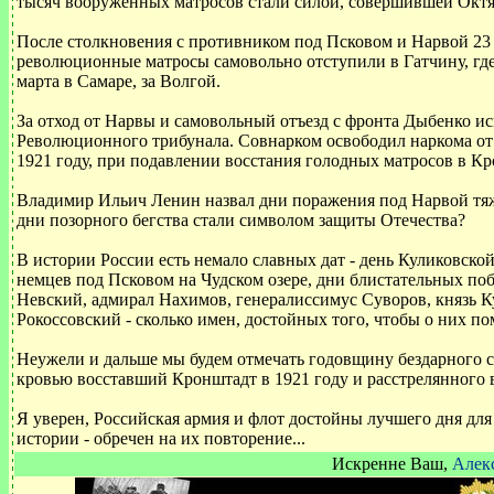
тысяч вооруженных матросов стали силой, совершившей Октя
После столкновения с противником под Псковом и Нарвой 23 
революционные матросы самовольно отступили в Гатчину, где
марта в Самаре, за Волгой.
За отход от Нарвы и самовольный отъезд с фронта Дыбенко ис
Революционного трибунала. Совнарком освободил наркома от з
1921 году, при подавлении восстания голодных матросов в Кр
Владимир Ильич Ленин назвал дни поражения под Нарвой тяж
дни позорного бегства стали символом защиты Отечества?
В истории России есть немало славных дат - день Куликовско
немцев под Псковом на Чудском озере, дни блистательных по
Невский, адмирал Нахимов, генералиссимус Суворов, князь К
Рокоссовский - сколько имен, достойных того, чтобы о них п
Неужели и дальше мы будем отмечать годовщину бездарного 
кровью восставший Кронштадт в 1921 году и расстрелянного в
Я уверен, Российская армия и флот достойны лучшего дня для
истории - обречен на их повторение...
Искренне Ваш,
Алек