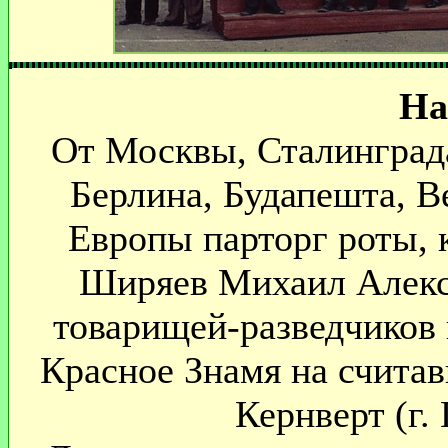
На
От Москвы, Сталинграда
Берлина, Будапешта, В
Европы парторг роты, 
Ширяев Михаил Алекса
товарищей-разведчиков 
Красное Знамя на счита
Кернверт (г.