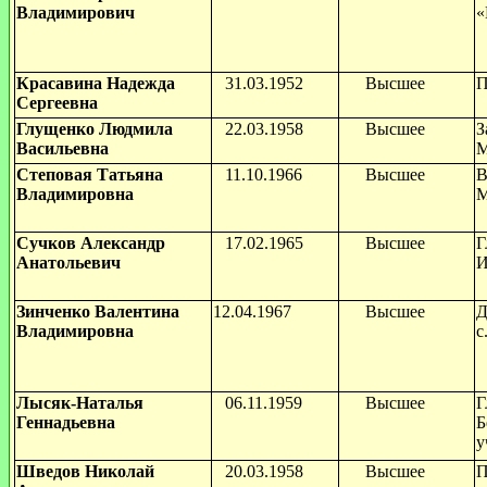
Владимирович
«
Красавина Надежда
31.03.1952
Высшее
П
Сергеевна
Глущенко Людмила
22.03.1958
Высшее
З
Васильевна
М
Степовая Татьяна
11.10.1966
Высшее
В
Владимировна
М
Сучков Александр
17.02.1965
Высшее
Г
Анатольевич
И
Зинченко Валентина
12.04.1967
Высшее
Д
Владимировна
с
Лысяк-Наталья
06.11.1959
Высшее
Г
Геннадьевна
Б
у
Шведов Николай
20.03.1958
Высшее
П