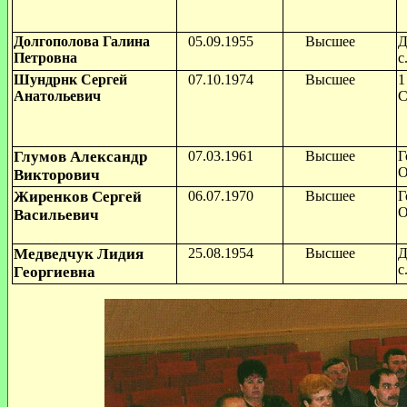
Долгополова Галина
05.09.1955
Высшее
Д
Петровна
с
Шундрнк Сергей
07.10.1974
Высшее
1
Анатольевич
С
Глумов Александр
07.03.1961
Высшее
Г
О
Викторович
Жиренков Сергей
06.07.1970
Высшее
Г
О
Васильевич
Медведчук Лидия
25.08.1954
Высшее
Д
с
Георгиевна