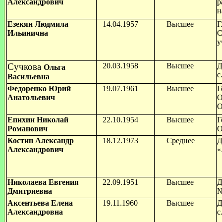
Александрович
р
н
Езекян Людмила
14.04.1957
Высшее
Г
Ильинична
С
у
Сучкова
20.03.1958
Высшее
Д
Ольга
с
Васильевна
Федоренко Юрий
19.07.1961
Высшее
Г
Анатольевич
О
О
Епихин Николай
22.10.1954
Высшее
Г
Романович
О
Костин Александр
18.12.1973
Среднее
Д
Александрович
«
Николаева Евгения
22.09.1951
Высшее
Д
Дмитриевна
№
Аксентьева Елена
19.11.1960
Высшее
Д
Александровна
с