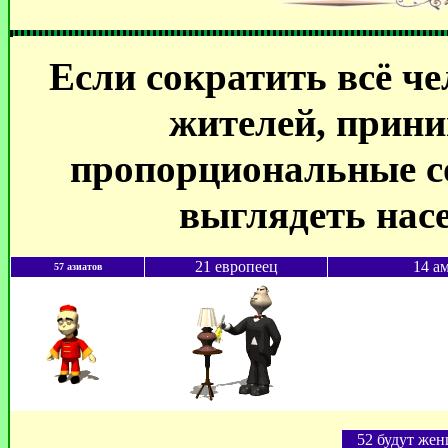
Если сократить всё че
жителей, прини
пропорциональные со
выглядеть насе
21 европеец
14 а
57 азиатов
52 будут же