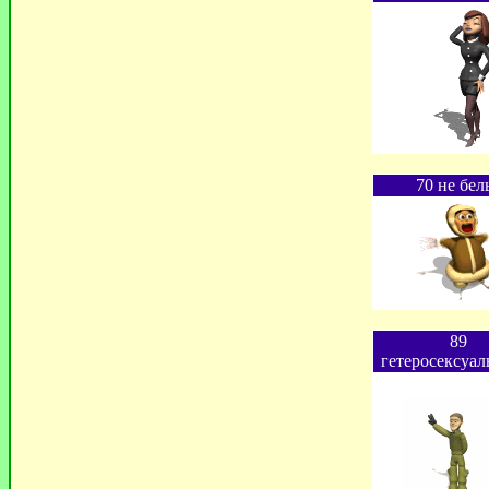
70 не бе
89
гетеросексуа