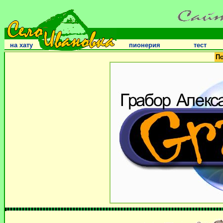
на хату
пионерия
тест
По