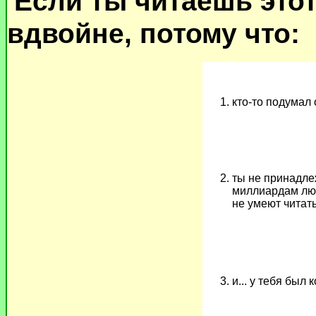
Если ты читаешь этот
вдвойне, потому что:
кто-то подумал 
ты не принадле
миллиардам лю
не умеют читат
и... у тебя был 