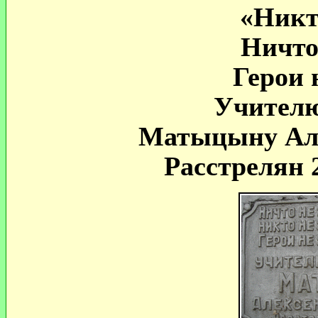
«Никт
Ничто
Герои 
Учителю
Матыцыну Але
Расстрелян 2