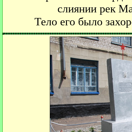
слиянии рек Ма
Тело его было захор