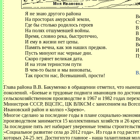
Я не знаю другого района
В
На просторах амурской земли,
С
Где бы столько родилось героев
В
На полях отшумевшей войны.
В
Время, словно река, быстротечно,
В
И ему в жизни нет цены.
В
Память вечна, как зов наших предков.
И
Пусть минуют нас черные дни.
П
Скоро грянет великая дата.
И на этом тернистом пути
В чем-то были и мы виноваты,
В
Так прости нас, Всевышний, прости!
Глава района В.В. Бакуменко в обращении отметил, что ныне
поколений. «Боевые и трудовые подвиги ивановцев по достоин
сельскохозяйственном производстве в 1967 и 1982 годах пе
Министров СССР, ВЦСПС, ЦК ВЛКСМ с занесением на Всес
Ивановский район и колхоз «Зарево».
Многое сделано за последние годы в плане социально-эконом
производством занимается 15 коллективных хозяйств и 26 кре
За последние пять лет набирает уверенные темпы строительств
«Социальное развитие села до 2012 года». Из года в год расте
которых 24-25 лет. Достигнуто главное - наша талантливая мол