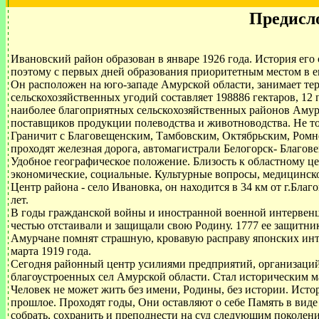
Предисл
Ивановский район образован в январе 1926 года. История его 
поэтому с первых дней образования приоритетным местом в ег
Он расположен на юго-западе Амурской области, занимает т
сельскохозяйственных угодий составляет 198886 гектаров, 12 
наиболее благоприятных сельскохозяйственных районов Амур
поставщиков продукции полеводства и животноводства. Не тол
Граничит с Благовещенским, Тамбовским, Октябрьским, Ромн
проходят железная дорога, автомагистрали Белогорск- Благове
Удобное географическое положение. Близость к областному ц
экономические, социальные. Культурные вопросы, медицинск
Центр района - село Ивановка, он находится в 34 км от г.Благ
лет.
В годы гражданской войны и иностранной военной интервен
честью отстаивали и защищали свою Родину. 1777 ее защитни
Амурчане помнят страшную, кровавую расправу японских ин
марта 1919 года.
Сегодня районный центр усилиями предприятий, организаций,
благоустроенных сел Амурской области. Стал историческим 
Человек не может жить без имени, Родины, без истории. Истор
прошлое. Проходят годы, Они оставляют о себе Память в виде
собрать, сохранить и преподнести на суд следующим поколен