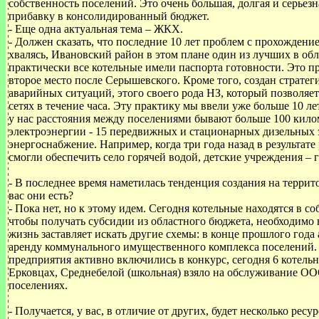
собственность поселений. Это очень большая, долгая и серьез
прибавку в консолидированный бюджет.
- Еще одна актуальная тема – ЖКХ.
- Должен сказать, что последние 10 лет проблем с прохождение
хвалясь, Ивановский район в этом плане один из лучших в обл
практически все котельные имели паспорта готовности. Это пр
второе место после Серышевского. Кроме того, создан стратег
аварийных ситуаций, этого своего рода НЗ, который позволяе
сетях в течение часа. Эту практику мы ввели уже больше 10 лет
у нас расстояния между поселениями бывают больше 100 киломе
электроэнергии - 15 передвижных и стационарных дизельных 
энергоснабжение. Например, когда три года назад в результат
смогли обеспечить село горячей водой, детские учреждения – 
- В последнее время наметилась тенденция создания на тер
вас они есть?
- Пока нет, но к этому идем. Сегодня котельные находятся в с
чтобы получать субсидии из областного бюджета, необходим
жизнь заставляет искать другие схемы: в конце прошлого года
аренду коммунального имущественного комплекса поселений.
предприятия активно включились в конкурс, сегодня 6 котель
Ерковцах, Среднебелой (школьная) взяло на обслуживание ОО
поселениях.
- Получается, у вас, в отличие от других, будет несколько ре