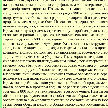
немаловажно, проект предусматривает строительство забойног
наши экономисты совместно с профильным министерством дел
целесообразность проекта. По самым оптимистическим прогно
году, стоимость проекта составит порядка 990 млн. рублей, на
подразумевает собственные средства предприятий и привлече
прорабатывается, однако Олег Николаевич заверил, что правит
получении кредита, а также субсидировать процентную ставку
Кроме того, приступаем к строительству второй очереди мега
строилась в рамках нацпроекта «Развитие сельского хозяйств
ферме содержится 600 голов, однако проектные мощности, об
животных еще как минимум вдвое. Уже заказаны конструкции, 
- Владислав Владимирович, когда мегаферма была еще в проект
комплекс, полностью компьютеризированный, абсолютно стер
- Да, можете сами в этом убедиться. Там у коров даже тради
животное снабжено индивидуальным чипом, вся информация за
вечером, когда был отел, состояние здоровья животного – слов
отменное – продукт абсолютно стерилен, не соприкасается с во
Благовещенский молочный комбинат только это молоко и берет 
используют для производства молока для школьных столовых.
Кроме того, район активно участвует в областной программе 
начала работать в прошлом году, на ее реализацию выделены б
том числе 800 млн. на техническое перевооружение. Нам сегод
области теперь осуществляется собственная сборка сельхозтех
область вошла в межправительственное соглашение между Рос
территории области цехов по сборке белорусских комбайнов.