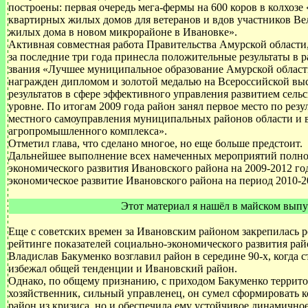
построены: первая очередь мега-фермы на 600 коров в колхозе
квартирных жилых домов для ветеранов и вдов участников В
жилых дома в новом микрорайоне в Ивановке».
Активная совместная работа Правительства Амурской области
за последние три года принесла положительные результаты в р
звания «Лучшее муниципальное образование Амурской области
награжден дипломом и золотой медалью на Всероссийской выс
результатов в сфере эффективного управления развитием сел
уровне. По итогам 2009 года район занял первое место по рез
местного самоуправления муниципальных районов области и в
агропромышленного комплекса».
Отметил глава, что сделано многое, но еще больше предстоит.
Дальнейшее выполнение всех намеченных мероприятий полнос
экономического развития Ивановского района на 2009-2012 г
экономическое развитие Ивановского района на период 2010-2
Этот материал я нашёл в майском выпу
Еще с советских времен за Ивановским районом закрепилась 
рейтинге показателей социально-экономического развития рай
Владислав Бакуменко возглавил район в середине 90-х, когда 
избежал общей тенденции и Ивановский район.
Однако, по общему признанию, с приходом Бакуменко террито
хозяйственник, сильный управленец, он сумел сформировать к
район из кризиса, но и обеспечила ему устойчивое динамично