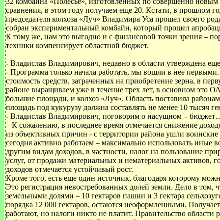
32 комбайна «Полесье», изготовленных по совершенно новым 
сравнения, в этом году получаем еще 20. Кстати, в прошлом 
председателя колхоза «Луч» Владимира Уса прошел своего род
собран экспериментальный комбайн, который прошел апробацию
К тому же, нам это выгодно и с финансовой точки зрения – по
техники компенсирует областной бюджет.
- Владислав Владимирович, недавно в области утверждена еще
- Программа только начала работать, мы вошли в нее первыми
стоимость средств, затраченных на приобретение зерна, в перв
районе выращиваем уже в течение трех лет, в основном это 
большие площади, и колхоз «Луч». Область поставила районам
площадь под кукурузу должна составлять не менее 10 тысяч гек
- Владислав Владимирович, поговорим о насущном – бюджет
– К сожалению, в последнее время отмечается снижение доход
из объективных причин - с территории района ушли воинские 
сегодня активно работаем – максимально использовать иные в
другим видам доходов, в частности, налог на пользование пр
услуг, от продажи материальных и нематериальных активов, г
доходов отмечается устойчивый рост.
Кроме того, есть еще один источник, благодаря которому мож
Это регистрация невостребованных долей земли. Дело в том, чт
земельными долями – 10 гектаров пашни и 3 гектара сельхозуго
порядка 12 000 гектаров, остаются неоформленными. Получаетс
работают, но налоги никто не платит. Правительство области