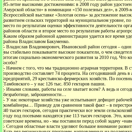
85-летие высокими достижениями: в 2008 году район удостое
Амурской области» в номинации «150 полезных дел», в 2009-
Всероссийской выставке «Золотая осень» за достижение высок
развитием сельских территорий на муниципальном уровне, по 
место по результатам оценки эффективности деятельности ор
районов области и второе место по результатам работы агроп
Каким образом районной администрации удается все время уде
района Владиславом Бакуменко.
- Владислав Владимирович, Ивановский район сегодня – один 
вы стабильно показываете высокие показатели, о чем свидетел
итогам социально-экономического развития за 2010 год. Что 
особо?
- Начнем с того, что мы традиционно аграрная территория. В 
производство составляет 74 процента. На сегодняшний день в 
предприятий, 29 крестьянско-фермерских хозяйств. По посевн
Тамбовского – у нас 126 тыс. 850 гектаров пашни.
- Иными словами, работы на селе хватает всем? А ведь и сег
безработице, заброшенности…
- У нас некоторые хозяйства уже испытывают дефицит рабочей
комбайнеры… Приведу для сравнения такой факт – в перестрое
40 тысяч гектаров, сегодня практически все земли сельскохозя
году под посевами находятся уже 113 тысяч гектаров. Это, кон
советские времена, но - мы поставили перед собой задачу «на
- Сегодня областные власти уделяют большое внимание разви
Есть ряд региональных программ, направленных на поддержк