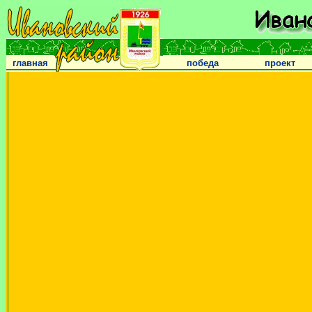
главная
победа
проект