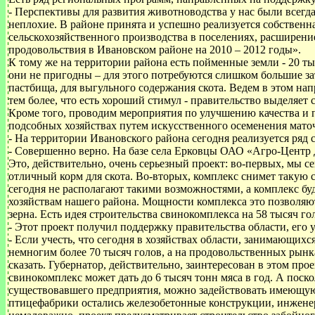
- Перспективы для развития животноводства у нас были всегда, 
неплохие. В районе принята и успешно реализуется собственн
сельскохозяйственного производства в поселениях, расширени
продовольствия в Ивановском районе на 2010 – 2012 годы».
К тому же на территории района есть пойменные земли - 20 ты
они не пригодны – для этого потребуются слишком большие за
пастбища, для выгульного содержания скота. Ведем в этом на
тем более, что есть хороший стимул - правительство выделяет 
Кроме того, проводим мероприятия по улучшению качества и 
подсобных хозяйствах путем искусственного осеменения мато
- На территории Ивановского района сегодня реализуется ряд
- Совершенно верно. На базе села Ерковцы ОАО «Агро-Центр
Это, действительно, очень серьезный проект: во-первых, мы с
отличный корм для скота. Во-вторых, комплекс снимет такую с
сегодня не располагают такими возможностями, а комплекс буде
хозяйствам нашего района. Мощности комплекса это позволяю
зерна. Есть идея строительства свинокомплекса на 58 тысяч г
- Этот проект получил поддержку правительства области, ег
- Если учесть, что сегодня в хозяйствах области, занимающих
немногим более 70 тысяч голов, а на продовольственных рын
сказать. Губернатор, действительно, заинтересован в этом про
свинокомплекс может дать до 6 тысяч тонн мяса в год. А поско
существовавшего предприятия, можно задействовать имеющую
птицефабрики остались железобетонные конструкции, инженер