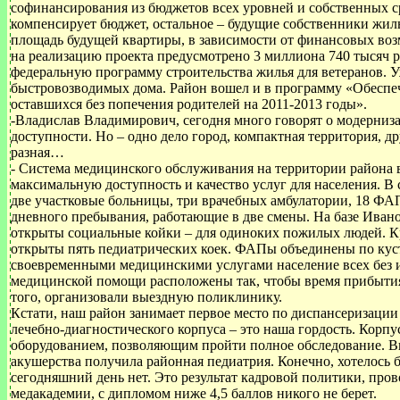
софинансирования из бюджетов всех уровней и собственных с
компенсирует бюджет, остальное – будущие собственники жил
площадь будущей квартиры, в зависимости от финансовых воз
на реализацию проекта предусмотрено 3 миллиона 740 тысяч р
федеральную программу строительства жилья для ветеранов. 
быстровозводимых дома. Район вошел и в программу «Обеспе
оставшихся без попечения родителей на 2011-2013 годы».
-Владислав Владимирович, сегодня много говорят о модерниз
доступности. Но – одно дело город, компактная территория, дру
разная…
- Система медицинского обслуживания на территории района 
максимальную доступность и качество услуг для населения. 
две участковые больницы, три врачебных амбулатории, 18 ФАП
дневного пребывания, работающие в две смены. На базе Иван
открыты социальные койки – для одиноких пожилых людей. К
открыты пять педиатрических коек. ФАПы объединены по куст
своевременными медицинскими услугами население всех без 
медицинской помощи расположены так, чтобы время прибытия
того, организовали выездную поликлинику.
Кстати, наш район занимает первое место по диспансеризации
лечебно-диагностического корпуса – это наша гордость. Кор
оборудованием, позволяющим пройти полное обследование. В
акушерства получила районная педиатрия. Конечно, хотелось 
сегодняшний день нет. Это результат кадровой политики, про
медакадемии, с дипломом ниже 4,5 баллов никого не берет.