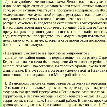
- Для нас удобнее именно такая схема. Дело в том, что, я уже
и для более эффективной управляемости самый оптимальный в
того, район активно участвует в программе модернизации Ж
модернизации коммунальной инфраструктуры, в том числе эн
надежность системы теплоснабжения, качество жилищно-комму
ресурсы, сэкономить средства за счет снижения электропотреб
В настоящее время идет строительство мини-ТЭЦ для райцентр
предусматривает реконструкцию системы теплоснабжения села
году приступаем непосредственно к модернизации котельной
центральную котельную, которая в свое время была построена
больничную котельную.
- Наверняка участвуете и в программе капремонтов?
- Да, причем, район одним из первых вошел в программу. Отр
Березовка – на эти цели было выделено 40 миллионов рублей,
выполнены очень качественно, на хорошем уровне, около 8 м
Дмитриевке. В этом году в программу должна войти Ивановка
подготовлены и направлены в Минстрой области.
- В Ивановском районе сегодня реализуется очень интересный
- Это один из социальных проектов, которые курирует партия 
федеральной целевой программы «Социальное развитие села» 
территорий, в первую очередь, на строительство жилья. На Да
территории, в том числе, Ивановский район. В рамках проект
домов для молодых семей, в планах – строительство еще 11. С