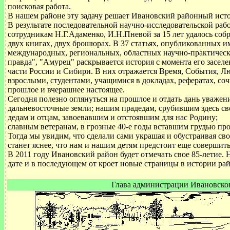
поисковая работа.
В нашем районе эту задачу решает Ивановский районный исто
В результате последовательной научно-исследовательской раб
сотрудникам Н.Г.Адаменко, И.Н.Пневой за 15 лет удалось соб
двух книгах, двух брошюрах. В 37 статьях, опубликованных и
международных, региональных, областных научно-практически
правда", "Амурец" раскрывается история с момента его засел
части России и Сибири. В них отражается Время, События, Л
взрослыми, студентами, учащимися в докладах, рефератах, со
прошлое и вчерашнее настоящее.
Сегодня полезно оглянуться на прошлое и отдать дань уваже
дальневосточные земли; нашим прадедам, срубившим здесь с
дедам и отцам, завоевавшим и отстоявшим для нас Родину;
славным ветеранам, в грозные 40-е годы вставшим грудью пр
Тогда мы увидим, что сделали сами украшая и обустраивая с
станет яснее, что нам и нашим детям предстоит еще совершить
В 2011 году Ивановский район будет отмечать свое 85-летие. 
дате и в последующем от кроет новые страницы в истории рай
Глава администрации Ивановско