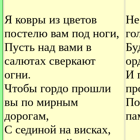
Я ковры из цветов
Не
постелю вам под ноги,
го
Пусть над вами в
Бу
салютах сверкают
ор
огни.
И 
Чтобы гордо прошли
пр
вы по мирным
По
дорогам,
па
С сединой на висках,