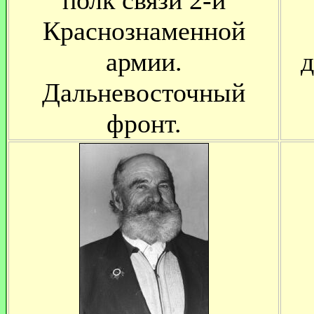
полк связи 2-й
Краснознаменной
армии.
д
Дальневосточный
фронт.