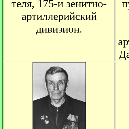
теля, 175-и зенитно-
п
артиллерийский
дивизион.
ар
Д