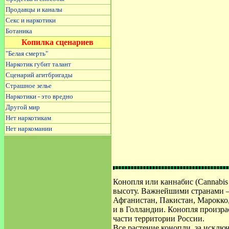
Продавцы и каналы
Секс и наркотики
Ботаника
Копилка сценариев
"Белая смерть"
Наркотик губит талант
Сценарий агитбригады
Страшное зелье
Наркотики - это вредно
Другой мир
Нет наркотикам
Нет наркомании
Конопля или каннабис (Cannabis 
высоту. Важнейшими странами –
Афганистан, Пакистан, Марокко
и в Голландии. Конопля
произра
части территории России.
Все растение конопли, за исклю