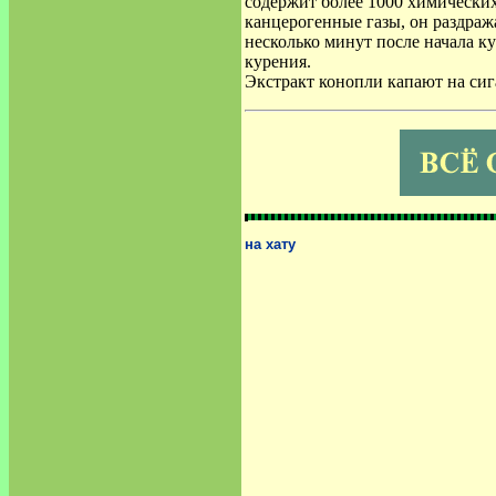
содержит более 1000 химических 
канцерогенные газы, он раздраж
несколько минут после начала к
курения.
Экстракт конопли капают на сига
на хату