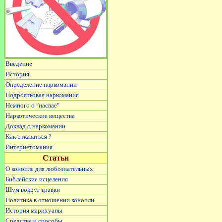
Введение
История
Определение наркомании
Подростковая наркомания
Немного о "насвае"
Наркотические вещества
Доклад о наркомании
Как отказаться ?
Интернетомания
Статьи
О конопле для любознательных
Библейские исцеления
Шум вокруг травки
Политика в отношении конопли
История марихуаны
Средства и способы