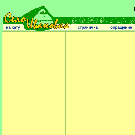
на хату
страничка
обращение