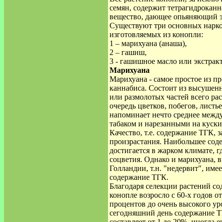
семян, содержит тетрагидроканн
вещество, дающее опьяняющий 
Существуют три основных нарко
изготовляемых из конопли:
1 – марихуана (анаша),
2 – гашиш,
3 - гашишное масло или экстрак
Марихуана
Марихуана - самое простое из п
каннабиса. Состоит из высушен
или размолотых частей всего ра
очередь цветков, побегов, листь
напоминает нечто среднее межд
табаком и нарезанными на куски
Качество, т.е. содержание ТГК, 
произрастания. Наибольшее сод
достигается в жарком климате, г
соцветия. Однако и марихуана, 
Голландии, т.н. "недервит", име
содержание ТГК.
Благодаря селекции растений с
конопле возросло с 60-х годов о
процентов до очень высокого ур
сегодняшний день содержание Т
составляет от 1 до 20%, иногда 