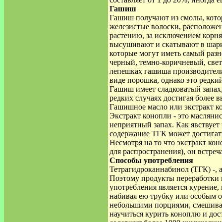
Гашиш
Гашиш получают из смолы, кот
железистые волоски, расположе
растению, за исключением корн
высушивают и скатывают в шар
которые могут иметь самый разн
черный, темно-коричневый, све
лепешках гашиша производители
виде порошка, однако это редкий
Гашиш имеет сладковатый запах
редких случаях достигая более 
Гашишное масло или экстракт к
Экстракт конопли - это маслян
неприятный запах. Как явствует 
содержание ТГК может достигат
Несмотря на то что экстракт ко
для распространения), он встреч
Способы употребления
Тетрагидроканнабинол (ТГК) -, а
Поэтому продукты переработки 
употребления является курение, 
набивая ею трубку или особым 
небольшими порциями, смешиваю
научиться курить коноплю и дос